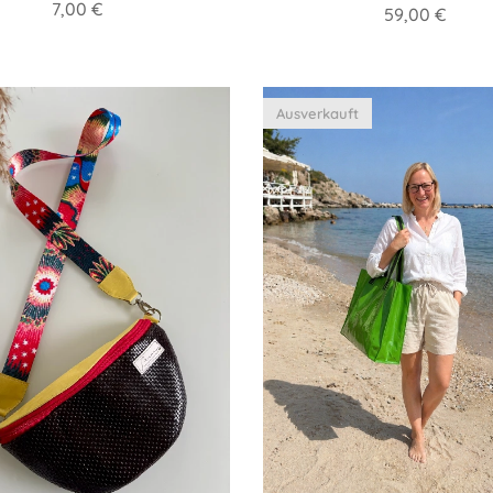
7,00
€
59,00
€
Ausverkauft