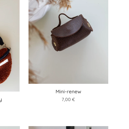
Mini-renew
y
7,00
€