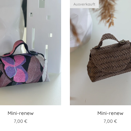
Ausverkauft
Mini-renew
Mini-renew
7,00
€
7,00
€