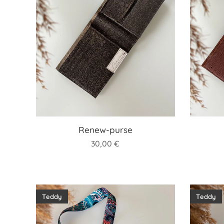
Renew-purse
30,00
€
Teddy
Teddy