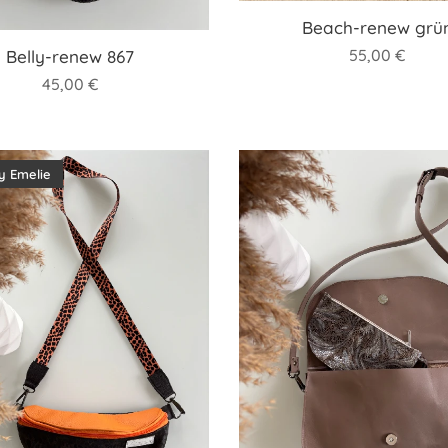
Beach-renew grü
55,00
€
Belly-renew 867
45,00
€
y Emelie