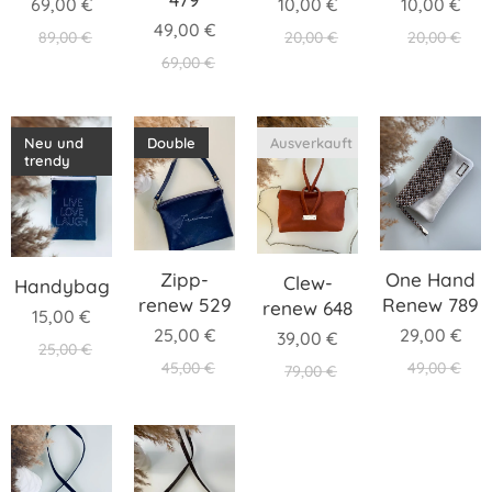
69,00
€
10,00
€
10,00
€
49,00
€
89,00
€
20,00
€
20,00
€
69,00
€
Neu und
Double
Ausverkauft
trendy
Zipp-
One Hand
Clew-
Handybag
renew 529
Renew 789
renew 648
15,00
€
25,00
€
29,00
€
39,00
€
25,00
€
45,00
€
49,00
€
79,00
€