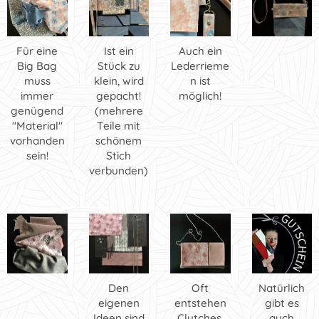
Für eine
Ist ein
Auch ein
Big Bag
Stück zu
Lederrieme
muss
klein, wird
n ist
immer
gepacht!
möglich!
genügend
(mehrere
"Material"
Teile mit
vorhanden
schönem
sein!
Stich
verbunden)
Den
Oft
Natürlich
eigenen
entstehen
gibt es
Ideen sind
Clutches,
auch