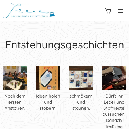
Entstehungsgeschichten
Nach dem
Ideen holen
schmökern
Dürft ihr
ersten
und
und
Leder und
Anstoßen,
stöbern,
staunen,
Stoffreste
aussuchen!
Danach
heißt es