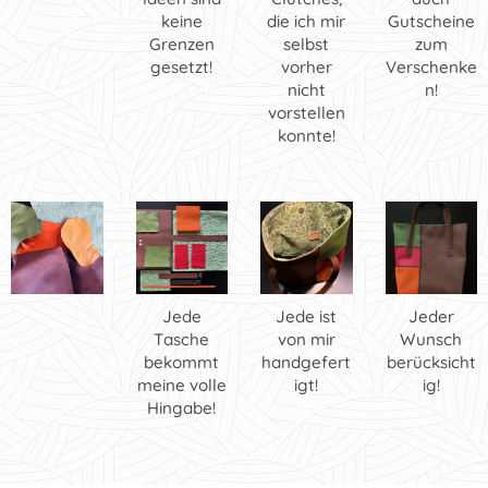
keine
die ich mir
Gutscheine
Grenzen
selbst
zum
gesetzt!
vorher
Verschenke
nicht
n!
vorstellen
konnte!
Jede
Jede ist
Jeder
Tasche
von mir
Wunsch
bekommt
handgefert
berücksicht
meine volle
igt!
ig!
Hingabe!