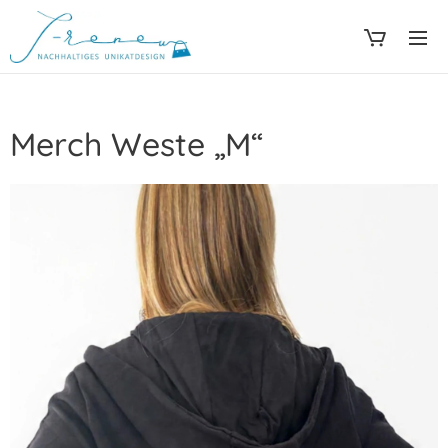
Merch Weste „M“