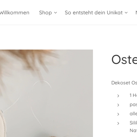
Willkommen
Shop
So entsteht dein Unikat
Oste
Dekoset Os
1 
pa
all
Si
Nat