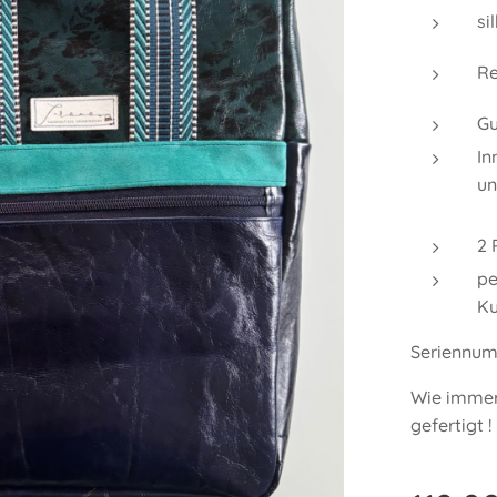
si
Re
Gu
In
un
2 
pe
Ku
Seriennum
Wie immer 
gefertigt !