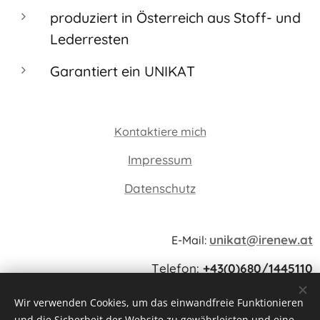
produziert in Österreich aus Stoff- und
Lederresten
Garantiert ein UNIKAT
Kontaktiere mich
Impressum
Datenschutz
unikat@irenew.at
E-Mail:
Telefon:
+43(0)680/1445110
Karl-Schwaha-Straße 20, 4680 Haag am Hausruck
Wir verwenden Cookies, um das einwandfreie Funktionieren
und die Sicherheit der Website zu gewährleisten und eine